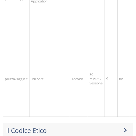
Application
30
polizzaviaggio.it
.IdFonte
Tecnico
minuti /
sì
no
Sessione
Il Codice Etico