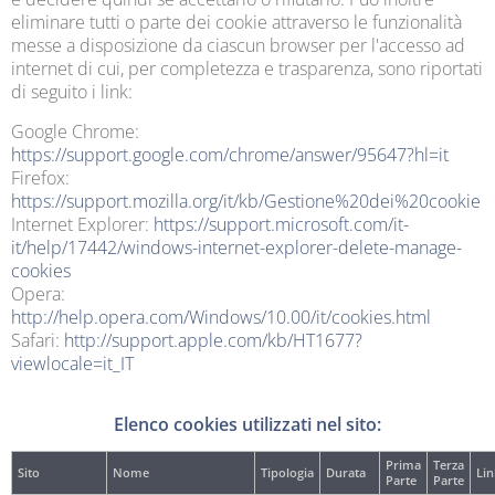
eliminare tutti o parte dei cookie attraverso le funzionalità
messe a disposizione da ciascun browser per l'accesso ad
internet di cui, per completezza e trasparenza, sono riportati
di seguito i link:
Google Chrome:
https://support.google.com/chrome/answer/95647?hl=it
Firefox:
https://support.mozilla.org/it/kb/Gestione%20dei%20cookie
Internet Explorer:
https://support.microsoft.com/it-
it/help/17442/windows-internet-explorer-delete-manage-
cookies
Opera:
http://help.opera.com/Windows/10.00/it/cookies.html
Safari:
http://support.apple.com/kb/HT1677?
viewlocale=it_IT
Elenco cookies utilizzati nel sito:
Prima
Terza
Sito
Nome
Tipologia
Durata
Lin
Parte
Parte