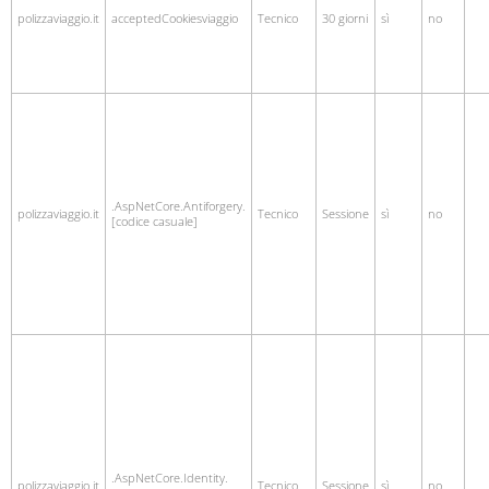
polizzaviaggio.it
acceptedCookiesviaggio
Tecnico
30 giorni
sì
no
.AspNetCore.Antiforgery.
polizzaviaggio.it
Tecnico
Sessione
sì
no
[codice casuale]
.AspNetCore.Identity.
polizzaviaggio.it
Tecnico
Sessione
sì
no