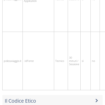
Application
30
polizzaviaggio.it
.IdFonte
Tecnico
minuti /
sì
no
Sessione
Il Codice Etico