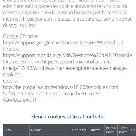
eliminare tutti o parte dei cookie attraverso le funzionalità
messe a disposizione da ciascun browser per l'accesso ad
internet di cui, per completezza e trasparenza, sono riportati
di seguito i link:
Google Chrome:
https://support.google.com/chrome/answer/95647?hl=it
Firefox:
https://support.mozilla.org/it/kb/Gestione%20dei%20cookie
Internet Explorer:
https://support.microsoft.com/it-
it/help/17442/windows-internet-explorer-delete-manage-
cookies
Opera:
http://help.opera.com/Windows/10.00/it/cookies.html
Safari:
http://support.apple.com/kb/HT1677?
viewlocale=it_IT
Elenco cookies utilizzati nel sito:
Prima
Terza
Sito
Nome
Tipologia
Durata
Lin
Parte
Parte