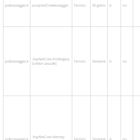
polizzaviaggio.it
acceptedCookiesviaggio
Tecnico
30 giorni
sì
no
.AspNetCore.Antiforgery.
polizzaviaggio.it
Tecnico
Sessione
sì
no
[codice casuale]
.AspNetCore.Identity.
polizzaviaggio.it
Tecnico
Sessione
sì
no